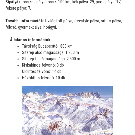
Sípályák:
összes pályahossz: 100 km, kék pálya: 29, piros pálya: 17,
fekete pálya: 7,
További információk:
kivilágított pálya, freestyle pálya, sifutó pálya,
félcső, gyermekpálya, hóágyú,
Általános információk:
Távolság Budapesttől: 800 km
Síterep alsó magassága: 1 200 m
Síterep felső magassága: 2 500 m
Kiskabinos felvonó: 3 db
Ülőliftes felvonó: 14 db
Húzóliftes felvonó: 10 db