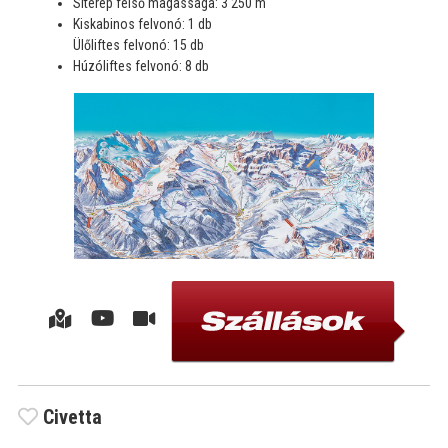
Síterep felső magassága: 3 250 m
Kiskabinos felvonó: 1 db
Ülőliftes felvonó: 15 db
Húzóliftes felvonó: 8 db
Civetta