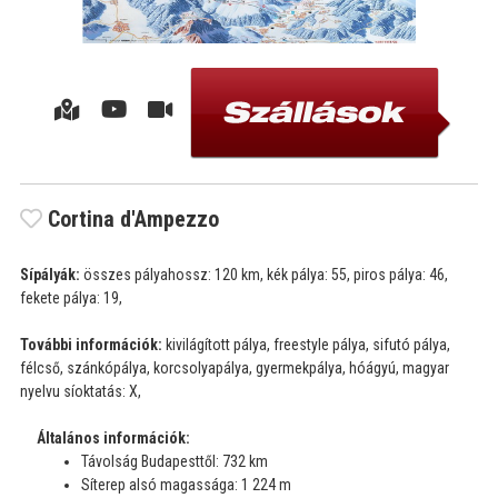
Cortina d'Ampezzo
Sípályák:
összes pályahossz: 120 km, kék pálya: 55, piros pálya: 46,
fekete pálya: 19,
További információk:
kivilágított pálya, freestyle pálya, sifutó pálya,
félcső, szánkópálya, korcsolyapálya, gyermekpálya, hóágyú, magyar
nyelvu síoktatás: X,
Általános információk:
Távolság Budapesttől: 732 km
Síterep alsó magassága: 1 224 m