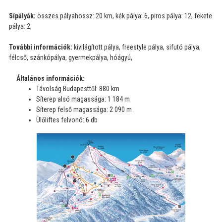
Sípályák:
összes pályahossz: 20 km, kék pálya: 6, piros pálya: 12, fekete
pálya: 2,
További információk:
kivilágított pálya, freestyle pálya, sifutó pálya,
félcső, szánkópálya, gyermekpálya, hóágyú,
Általános információk:
Távolság Budapesttől: 880 km
Síterep alsó magassága: 1 184 m
Síterep felső magassága: 2 090 m
Ülőliftes felvonó: 6 db