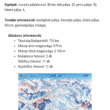
Sípályák:
összes pályahossz: 80 km, kék pálya: 32, piros pálya: 42,
fekete pálya: 6,
További információk:
kivilágított pálya, freestyle pálya, sifutó pálya,
félcső, gyermekpálya, hóágyú,
Általános információk:
Távolság Budapesttől: 710 km
Síterep alsó magassága: 979 m
Síterep felső magassága: 2 100 m
Kiskabinos felvonó: 2 db
Ülőliftes felvonó: 11 db
Húzóliftes felvonó: 11 db