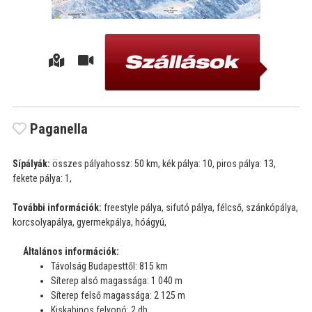
Paganella
Sípályák:
összes pályahossz: 50 km, kék pálya: 10, piros pálya: 13,
fekete pálya: 1,
További információk:
freestyle pálya, sifutó pálya, félcső, szánkópálya,
korcsolyapálya, gyermekpálya, hóágyú,
Általános információk:
Távolság Budapesttől: 815 km
Síterep alsó magassága: 1 040 m
Síterep felső magassága: 2 125 m
Kiskabinos felvonó: 2 db