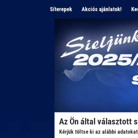
Síterepek
Akciós ajánlatok!
Ke
Az Ön által választott 
Kérjük töltse ki az alábbi adatoka