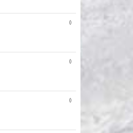
()
()
()