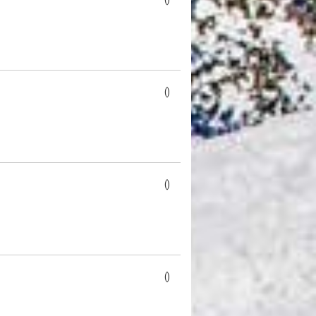
()
()
()