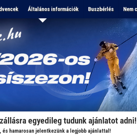
dvencek
Általános információk
Buszbérlés
Nem c
szállásra egyedileg tudunk ajánlatot adni!
t, és hamarosan jelentkezünk a legjobb ajánlattal!