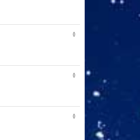
()
()
()