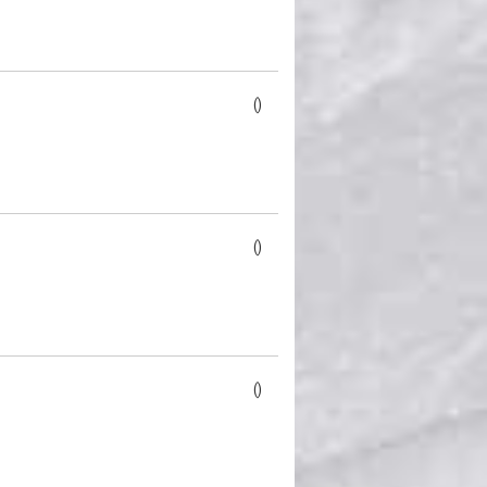
()
()
()