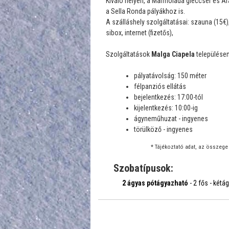
Kiváló helyen, a Marmolada gleccser és Ar
a Sella Ronda pályákhoz is.
A szálláshely szolgáltatásai: szauna (15€)
sibox, internet (fizetős),
Szolgáltatások
Malga Ciapela
településen:
pályatávolság: 150 méter
félpanziós ellátás
bejelentkezés: 17:00-tól
kijelentkezés: 10:00-ig
ágyneműhuzat - ingyenes
törülköző - ingyenes
* Tájékoztató adat, az összege 
Szobatípusok:
2 ágyas pótágyazható
- 2 fős - kétá