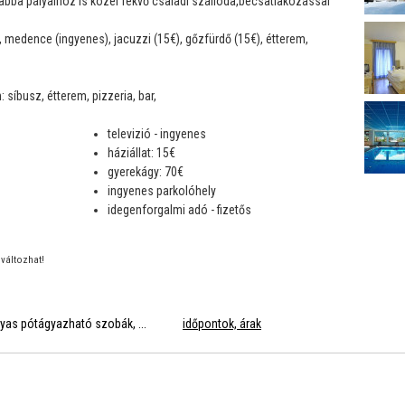
abba pályáihoz is közel fekvő családi szálloda,becsatlakozással
, medence (ingyenes), jacuzzi (15€), gőzfürdő (15€), étterem,
 síbusz, étterem, pizzeria, bar,
televizió - ingyenes
háziállat: 15€
gyerekágy: 70€
ingyenes parkolóhely
idegenforgalmi adó - fizetős
változhat!
gyas pótágyazható szobák, ...
időpontok, árak