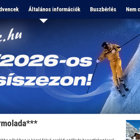
dvencek
Általános információk
Buszbérlés
Nem c
rmolada***