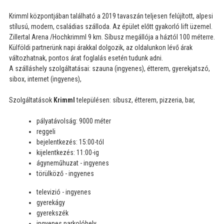
Krimml központjában található a 2019 tavaszán teljesen felújított, alpesi
stílusú, modern, családias szálloda. Az épület előtt gyakorló lift üzemel.
Zillertal Arena /Hochkrimml 9 km. Síbusz megállója a háztól 100 méterre.
Külföldi partnerünk napi árakkal dolgozik, az oldalunkon lévő árak
változhatnak, pontos árat foglalás esetén tudunk adni.
A szálláshely szolgáltatásai: szauna (ingyenes), étterem, gyerekjatszó,
sibox, internet (ingyenes),
Szolgáltatások
Krimml
településen: síbusz, étterem, pizzeria, bar,
pályatávolság: 9000 méter
reggeli
bejelentkezés: 15:00-tól
kijelentkezés: 11:00-ig
ágyneműhuzat - ingyenes
törülköző - ingyenes
televizió - ingyenes
gyerekágy
gyerekszék
ingyenes parkolóhely