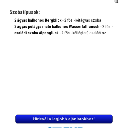
Szobatípusok:
2 ágyas balkonos Bergblick
- 2 fős - kétágyas szoba
balkonnal...
2 ágyas pótágyazható balkonos Wasserfallrausch
- 2 fős -
időpontok, árak
kétá...
családi szoba Alpenglück
- 2 fős - kétlégterű családi sz...
időpontok, árak
időpontok, árak
Hírlevél a legjobb ajánlatokhoz!