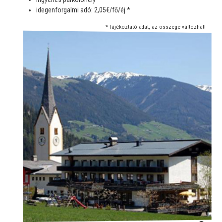
idegenforgalmi adó: 2,05€/fő/éj *
* Tájékoztató adat, az összege változhat!