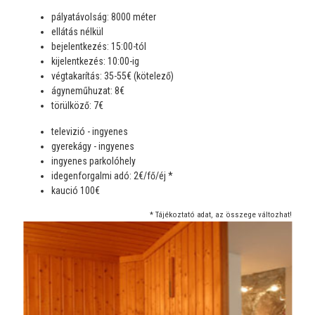
pályatávolság: 8000 méter
ellátás nélkül
bejelentkezés: 15:00-tól
kijelentkezés: 10:00-ig
végtakarítás: 35-55€ (kötelező)
ágyneműhuzat: 8€
törülköző: 7€
televizió - ingyenes
gyerekágy - ingyenes
ingyenes parkolóhely
idegenforgalmi adó: 2€/fő/éj *
kaució 100€
* Tájékoztató adat, az összege változhat!