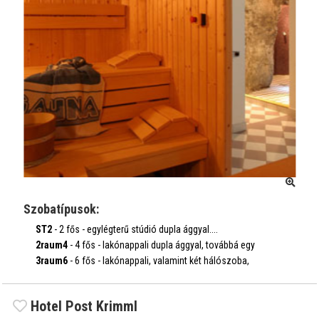
Szobatípusok:
ST2
- 2 fős - egylégterű stúdió dupla ággyal....
időpontok, árak
2raum4
- 4 fős - lakónappali dupla ággyal, továbbá egy
hálósz...
3raum6
- 6 fős - lakónappali, valamint két hálószoba,
időpontok, árak
mindegy...
időpontok, árak
Hotel Post Krimml