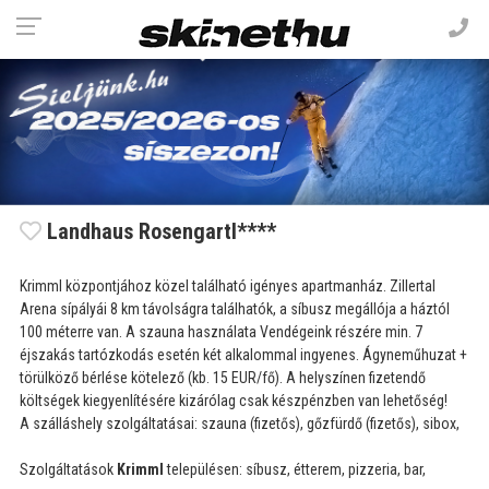
Landhaus Rosengartl****
Krimml központjához közel található igényes apartmanház. Zillertal
Arena sípályái 8 km távolságra találhatók, a síbusz megállója a háztól
100 méterre van. A szauna használata Vendégeink részére min. 7
éjszakás tartózkodás esetén két alkalommal ingyenes. Ágyneműhuzat +
törülköző bérlése kötelező (kb. 15 EUR/fő). A helyszínen fizetendő
költségek kiegyenlítésére kizárólag csak készpénzben van lehetőség!
A szálláshely szolgáltatásai: szauna (fizetős), gőzfürdő (fizetős), sibox,
Szolgáltatások
Krimml
településen: síbusz, étterem, pizzeria, bar,