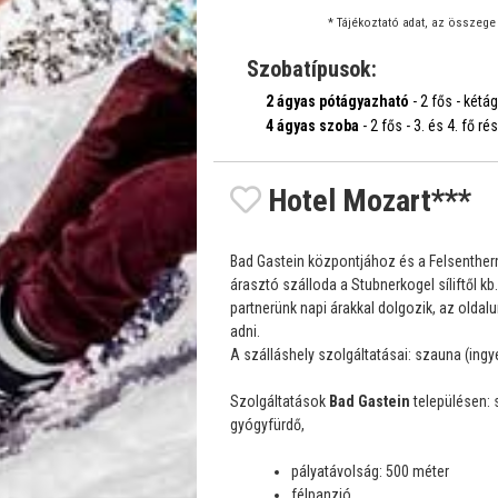
* Tájékoztató adat, az összege 
Szobatípusok:
2 ágyas pótágyazható
- 2 fős - kétá
4 ágyas szoba
- 2 fős - 3. és 4. fő r
Hotel Mozart***
Bad Gastein központjához és a Felsentherm
árasztó szálloda a Stubnerkogel síliftől kb
partnerünk napi árakkal dolgozik, az oldal
adni.
A szálláshely szolgáltatásai: szauna (ingye
Szolgáltatások
Bad Gastein
településen: s
gyógyfürdő,
pályatávolság: 500 méter
félpanzió