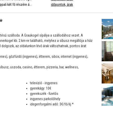
ppali két fő részére á...
időpontok, árak
*
ésű szálloda. A Graukogel sípálya a szállodához vezet. A
ubnerkogel kb. 2 km-re található, melyhez a síbusz megállója a ház
al dolgozik, az oldalunkon lévő árak változhatnak, pontos árat
nes), gőzfürdő (ingyenes), étterem, sibox, internet (ingyenes),
íbusz, uszoda, casino, étterem, pizzeria, bar, wellness,
televizió - ingyenes
gyerekágy: 10€
gyerekszék - fizetős
ingyenes parkolóhely
idegenforgalmi adó: 3€/fő/éj *