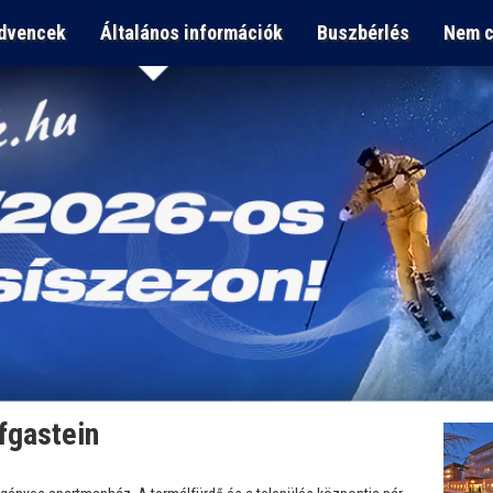
dvencek
Általános információk
Buszbérlés
Nem c
fgastein