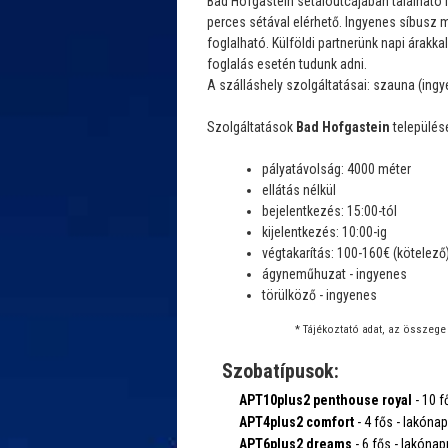
Bad Hofgastein sétálóutcájában található 
perces sétával elérhető. Ingyenes síbusz 
foglalható. Külföldi partnerünk napi árakka
foglalás esetén tudunk adni.
A szálláshely szolgáltatásai: szauna (ingye
Szolgáltatások
Bad Hofgastein
települése
pályatávolság: 4000 méter
ellátás nélkül
bejelentkezés: 15:00-tól
kijelentkezés: 10:00-ig
végtakarítás: 100-160€ (kötelező
ágyneműhuzat - ingyenes
törülköző - ingyenes
* Tájékoztató adat, az összege 
Szobatípusok:
APT10plus2 penthouse royal
- 10 f
APT4plus2 comfort
- 4 fős - lakónapp
APT6plus2 dreams
- 6 fős - lakónapp