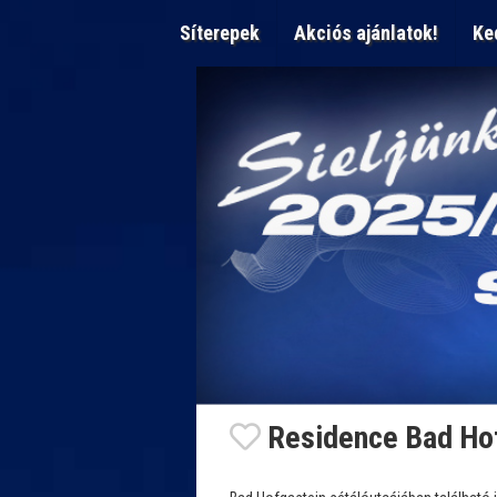
Síterepek
Akciós ajánlatok!
Ke
Residence Bad Ho