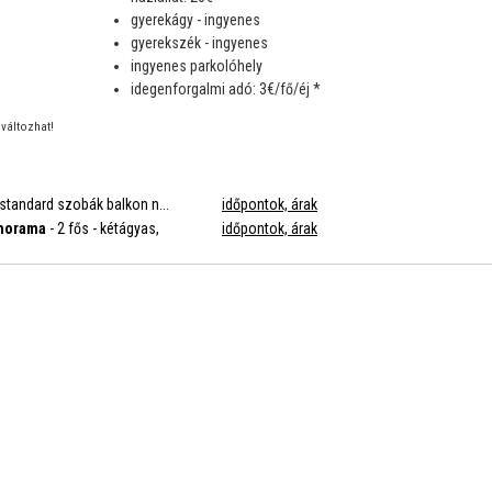
gyerekágy - ingyenes
gyerekszék - ingyenes
ingyenes parkolóhely
idegenforgalmi adó: 3€/fő/éj *
változhat!
 standard szobák balkon n...
időpontok, árak
anorama
- 2 fős - kétágyas,
időpontok, árak