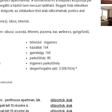
igényes apartmanház. A termálfürdő és a település központja pár
megálló a háztól nem messze található. Reggeli felár ellenében
l dolgozik, az oldalunkon lévő árak változhatnak, pontos árat
nes), sibox, internet,
n: síbusz, uszoda, étterem, pizzeria, bar, wellness, gyógyfürdő,
televizió - ingyenes
háziállat: 16€
gyerekágy: 16€
parkolóház: 8€
)
ingyenes parkolóhely
idegenforgalmi adó: 3.50€/fő/éj *
változhat!
ős - penthouse apartman, lak...
időpontok, árak
ali két fő részére á...
időpontok, árak
ali két fő részére ág...
időpontok, árak