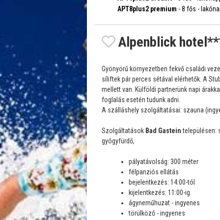
APT8plus2 premium
- 8 fős - lakóna
Alpenblick hotel**
Gyönyörű környezetben fekvő családi vezet
síliftek pár perces sétával elérhetők. A St
mellett van. Külföldi partnerünk napi árakk
foglalás esetén tudunk adni.
A szálláshely szolgáltatásai: szauna (ingye
Szolgáltatások
Bad Gastein
településen: s
gyógyfürdő,
pályatávolság: 300 méter
félpanziós ellátás
bejelentkezés: 14:00-tól
kijelentkezés: 11:00-ig
ágyneműhuzat - ingyenes
törülköző - ingyenes