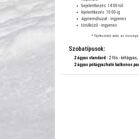
bejelentkezés: 14:00-tól
kijelentkezés: 10:00-ig
ágyneműhuzat - ingyenes
törülköző - ingyenes
* Tájékoztató adat, az összege 
Szobatípusok:
2 ágyas standard
- 2 fős - kétágyas,
2 ágyas pótágyazható balkonos p
ma...