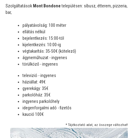
Szolgáltatások
Mont Bondone
településen: síbusz, étterem, pizzeria,
bar,
pályatávolság: 100 méter
ellátás nélkül
bejelentkezés: 15:00-tól
kijelentkezés: 10:00-ig
végtakarítás: 35-50€ (kötelező)
ágyneműhuzat - ingyenes
törülköző - ingyenes
televizió - ingyenes
háziállat: 49€
gyerekágy: 35€
parkolóház: 35€
ingyenes parkolóhely
idegenforgalmi adó - fizetős
kaució 100€
* Tájékoztató adat, az összege változhat!