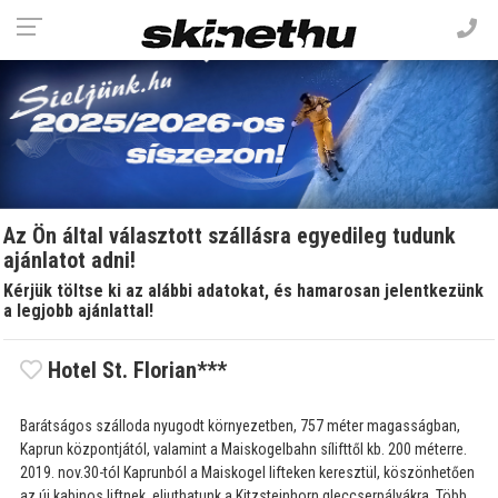
Az Ön által választott szállásra egyedileg tudunk
ajánlatot adni!
Kérjük töltse ki az alábbi adatokat, és hamarosan jelentkezünk
a legjobb ajánlattal!
Hotel St. Florian***
Barátságos szálloda nyugodt környezetben, 757 méter magasságban,
Kaprun központjától, valamint a Maiskogelbahn sílifttől kb. 200 méterre.
2019. nov.30-tól Kaprunból a Maiskogel lifteken keresztül, köszönhetően
az új kabinos liftnek, eljuthatunk a Kitzsteinhorn gleccserpályákra. Több