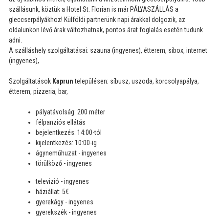
szállásunk, köztük a Hotel St. Florian is már PÁLYASZÁLLÁS a
gleccserpályákhoz! Külföldi partnerünk napi árakkal dolgozik, az
oldalunkon lévő árak változhatnak, pontos árat foglalás esetén tudunk
adni.
A szálláshely szolgáltatásai: szauna (ingyenes), étterem, sibox, internet
(ingyenes),
Szolgáltatások
Kaprun
településen: síbusz, uszoda, korcsolyapálya,
étterem, pizzeria, bar,
pályatávolság: 200 méter
félpanziós ellátás
bejelentkezés: 14:00-tól
kijelentkezés: 10:00-ig
ágyneműhuzat - ingyenes
törülköző - ingyenes
televizió - ingyenes
háziállat: 5€
gyerekágy - ingyenes
gyerekszék - ingyenes