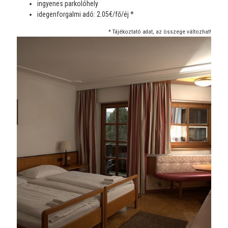
ingyenes parkolóhely
idegenforgalmi adó: 2.05€/fő/éj *
* Tájékoztató adat, az összege változhat!