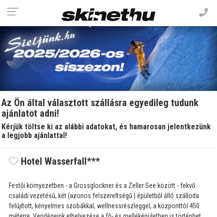
Az Ön által választott szállásra egyedileg tudunk
ajánlatot adni!
Kérjük töltse ki az alábbi adatokat, és hamarosan jelentkezünk
a legjobb ajánlattal!
Hotel Wasserfall***
Festői környezetben - a Grossglockner és a Zeller See között - fekvő
családi vezetésű, két (azonos felszereltségű ) épületből álló szálloda
felújított, kényelmes szobákkal, wellnessrészleggel, a központtól 450
méterre. Vendégeink elhelyezése a fő- és melléképületben is történhet.