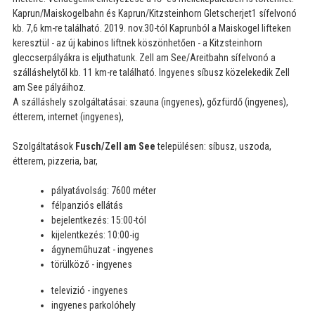
Kaprun/Maiskogelbahn és Kaprun/Kitzsteinhorn Gletscherjet1 sífelvonó
kb. 7,6 km-re található. 2019. nov.30-tól Kaprunból a Maiskogel lifteken
keresztül - az új kabinos liftnek köszönhetően - a Kitzsteinhorn
gleccserpályákra is eljuthatunk. Zell am See/Areitbahn sífelvonó a
szálláshelytől kb. 11 km-re található. Ingyenes síbusz közelekedik Zell
am See pályáihoz.
A szálláshely szolgáltatásai: szauna (ingyenes), gőzfürdő (ingyenes),
étterem, internet (ingyenes),
Szolgáltatások
Fusch/Zell am See
településen: síbusz, uszoda,
étterem, pizzeria, bar,
pályatávolság: 7600 méter
félpanziós ellátás
bejelentkezés: 15:00-tól
kijelentkezés: 10:00-ig
ágyneműhuzat - ingyenes
törülköző - ingyenes
televizió - ingyenes
ingyenes parkolóhely