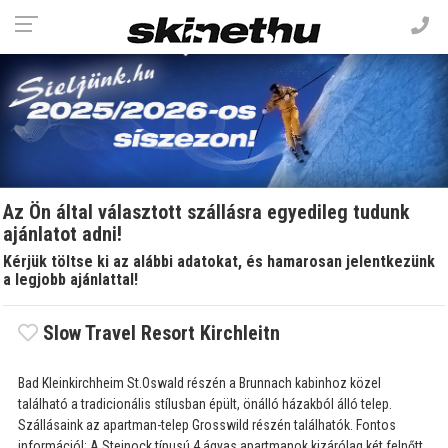
Az Ön által választott szállásra egyedileg tudunk
ajánlatot adni!
Kérjük töltse ki az alábbi adatokat, és hamarosan jelentkezünk
a legjobb ajánlattal!
Slow Travel Resort Kirchleitn
Bad Kleinkirchheim St.Oswald részén a Brunnach kabinhoz közel
található a tradicionális stílusban épült, önálló házakból álló telep.
Szállásaink az apartman-telep Grosswild részén találhatók. Fontos
információ!: A Steinock típusú 4 ágyas apartmanok kizárólag két felnőtt