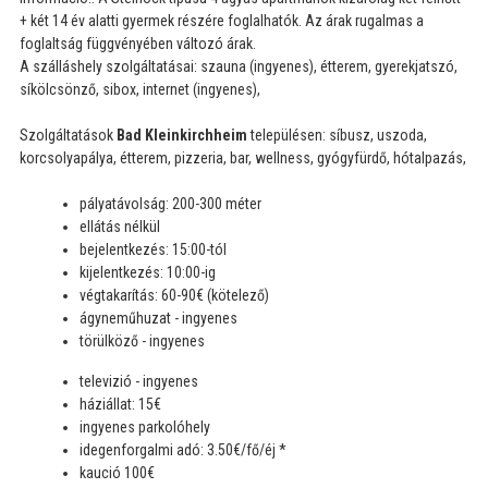
+ két 14 év alatti gyermek részére foglalhatók. Az árak rugalmas a
foglaltság függvényében változó árak.
A szálláshely szolgáltatásai: szauna (ingyenes), étterem, gyerekjatszó,
síkölcsönző, sibox, internet (ingyenes),
Szolgáltatások
Bad Kleinkirchheim
településen: síbusz, uszoda,
korcsolyapálya, étterem, pizzeria, bar, wellness, gyógyfürdő, hótalpazás,
pályatávolság: 200-300 méter
ellátás nélkül
bejelentkezés: 15:00-tól
kijelentkezés: 10:00-ig
végtakarítás: 60-90€ (kötelező)
ágyneműhuzat - ingyenes
törülköző - ingyenes
televizió - ingyenes
háziállat: 15€
ingyenes parkolóhely
idegenforgalmi adó: 3.50€/fő/éj *
kaució 100€