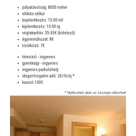
pályatávolság: 8000 méter
ellátás nélkül
bejelentkezés: 15:00-tól
kijelentkezés: 10:00-ig
végtakarítás: 35-55€ (kötelező)
ágyneműhuzat: 8€
törülköző: 7€
televizió - ingyenes
gyerekágy - ingyenes
ingyenes parkolóhely
idegenforgalmi adó: 2€/fő/éj *
kaució 100€
* Tájékoztató adat, az összege változhat!