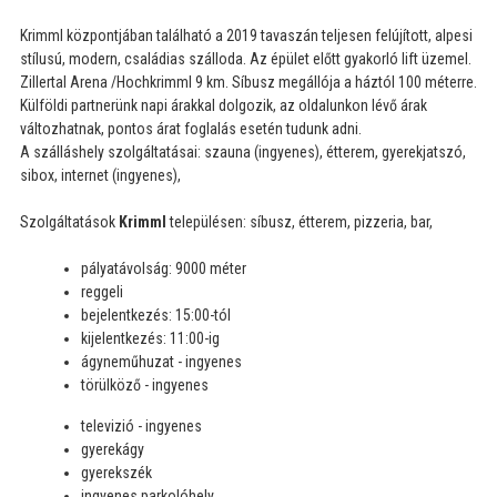
Krimml központjában található a 2019 tavaszán teljesen felújított, alpesi
stílusú, modern, családias szálloda. Az épület előtt gyakorló lift üzemel.
Zillertal Arena /Hochkrimml 9 km. Síbusz megállója a háztól 100 méterre.
Külföldi partnerünk napi árakkal dolgozik, az oldalunkon lévő árak
változhatnak, pontos árat foglalás esetén tudunk adni.
A szálláshely szolgáltatásai: szauna (ingyenes), étterem, gyerekjatszó,
sibox, internet (ingyenes),
Szolgáltatások
Krimml
településen: síbusz, étterem, pizzeria, bar,
pályatávolság: 9000 méter
reggeli
bejelentkezés: 15:00-tól
kijelentkezés: 11:00-ig
ágyneműhuzat - ingyenes
törülköző - ingyenes
televizió - ingyenes
gyerekágy
gyerekszék
ingyenes parkolóhely