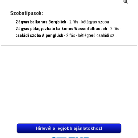
Szobatípusok:
2 ágyas balkonos Bergblick
- 2 fős - kétágyas szoba
balkonnal...
2 ágyas pótágyazható balkonos Wasserfallrausch
- 2 fős -
időpontok, árak
kétá...
családi szoba Alpenglück
- 2 fős - kétlégterű családi sz...
időpontok, árak
időpontok, árak
Hírlevél a legjobb ajánlatokhoz!