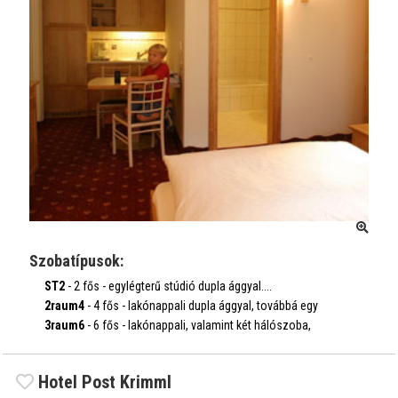
Szobatípusok:
ST2
- 2 fős - egylégterű stúdió dupla ággyal....
időpontok, árak
2raum4
- 4 fős - lakónappali dupla ággyal, továbbá egy
hálósz...
3raum6
- 6 fős - lakónappali, valamint két hálószoba,
időpontok, árak
mindegy...
időpontok, árak
Hotel Post Krimml