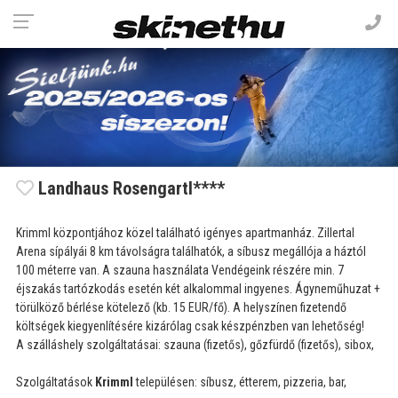
Landhaus Rosengartl****
Krimml központjához közel található igényes apartmanház. Zillertal
Arena sípályái 8 km távolságra találhatók, a síbusz megállója a háztól
100 méterre van. A szauna használata Vendégeink részére min. 7
éjszakás tartózkodás esetén két alkalommal ingyenes. Ágyneműhuzat +
törülköző bérlése kötelező (kb. 15 EUR/fő). A helyszínen fizetendő
költségek kiegyenlítésére kizárólag csak készpénzben van lehetőség!
A szálláshely szolgáltatásai: szauna (fizetős), gőzfürdő (fizetős), sibox,
Szolgáltatások
Krimml
településen: síbusz, étterem, pizzeria, bar,