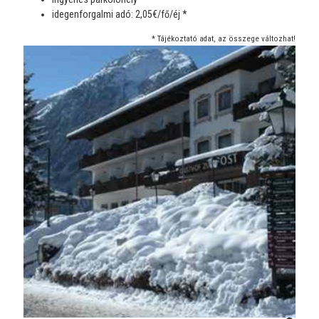
idegenforgalmi adó: 2,05€/fő/éj *
* Tájékoztató adat, az összege változhat!