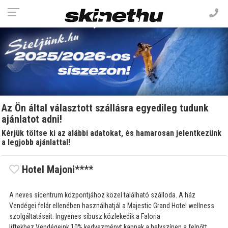
Az Ön által választott szállásra egyedileg tudunk
ajánlatot adni!
Kérjük töltse ki az alábbi adatokat, és hamarosan jelentkezünk
a legjobb ajánlattal!
Hotel Majoni****
A neves sícentrum központjához közel található szálloda. A ház
Vendégei felár ellenében használhatjál a Majestic Grand Hotel wellness
szolgáltatásait. Ingyenes síbusz közlekedik a Faloria
liftekhez.Vendégeink 10% kedvezményt kapnak a helyszínen a felnőtt