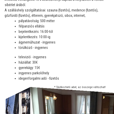
síbérlet árából.
A szálláshely szolgáltatásai: szauna (fizetős), medence (fizetős),
gőzfürdő (fizetős), étterem, gyerekjatszó, sibox, internet,
pályatávolság: 500 méter
félpanziós ellátás
bejelentkezés: 16:00-tól
kijelentkezés: 10:00-ig
ágyneműhuzat - ingyenes
törülköző - ingyenes
televizió - ingyenes
háziállat: 30€
gyerekágy: 15€
ingyenes parkolóhely
idegenforgalmi adó - fizetős
* Tájékoztató adat, az összege változhat!