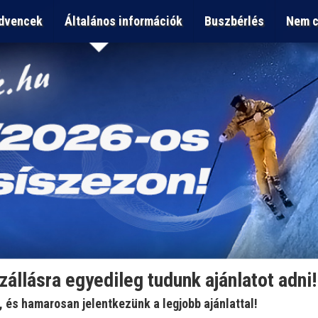
dvencek
Általános információk
Buszbérlés
Nem c
szállásra egyedileg tudunk ajánlatot adni!
t, és hamarosan jelentkezünk a legjobb ajánlattal!