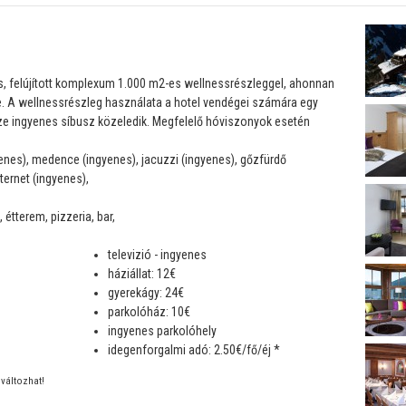
s, felújított komplexum 1.000 m2-es wellnessrészleggel, ahonnan
re. A wellnessrészleg használata a hotel vendégei számára egy
e ingyenes síbusz közeledik. Megfelelő hóviszonyok esetén
yenes), medence (ingyenes), jacuzzi (ingyenes), gőzfürdő
ternet (ingyenes),
 étterem, pizzeria, bar,
televizió - ingyenes
háziállat: 12€
gyerekágy: 24€
parkolóház: 10€
ingyenes parkolóhely
idegenforgalmi adó: 2.50€/fő/éj *
változhat!