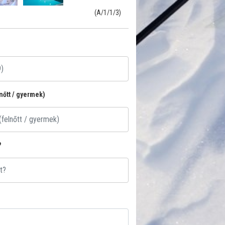
(A/1/1/3)
lnőtt / gyermek)
?