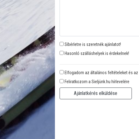
Síbérletre is szeretnék ajánlatot!
Hasonló szálláshelyek is érdekelnek!
Elfogadom az általános feltételeket és az
Feliratkozom a Sieljünk.hu hírlevelére
Ajánlatkérés elküldése