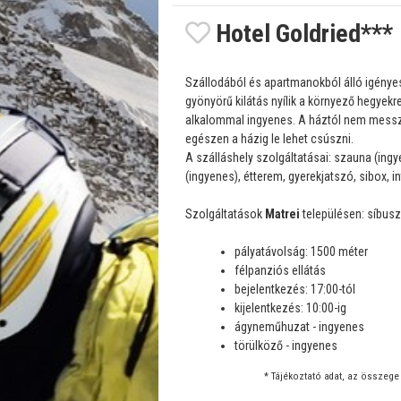
Hotel Goldried***
Szállodából és apartmanokból álló igénye
gyönyörű kilátás nyílik a környező hegyek
alkalommal ingyenes. A háztól nem messz
egészen a házig le lehet csúszni.
A szálláshely szolgáltatásai: szauna (ing
(ingyenes), étterem, gyerekjatszó, sibox, in
Szolgáltatások
Matrei
településen: síbusz,
pályatávolság: 1500 méter
félpanziós ellátás
bejelentkezés: 17:00-tól
kijelentkezés: 10:00-ig
ágyneműhuzat - ingyenes
törülköző - ingyenes
* Tájékoztató adat, az összege 